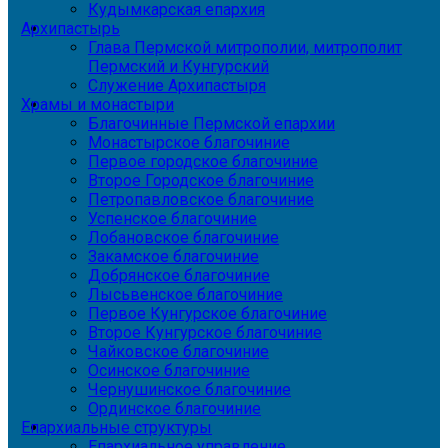
Кудымкарская епархия
Архипастырь
Глава Пермской митрополии, митрополит
Пермский и Кунгурский
Служение Архипастыря
Храмы и монастыри
Благочинные Пермской епархии
Монастырское благочиние
Первое городское благочиние
Второе Городское благочиние
Петропавловское благочиние
Успенское благочиние
Лобановское благочиние
Закамское благочиние
Добрянское благочиние
Лысьвенское благочиние
Первое Кунгурское благочиние
Второе Кунгурское благочиние
Чайковское благочиние
Осинское благочиние
Чернушинское благочиние
Ординское благочиние
Епархиальные структуры
Епархиальное управление