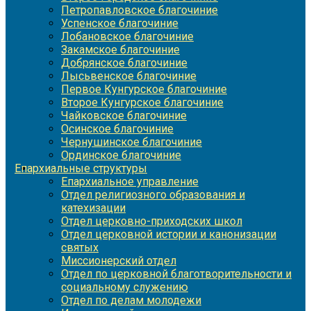
Петропавловское благочиние
Успенское благочиние
Лобановское благочиние
Закамское благочиние
Добрянское благочиние
Лысьвенское благочиние
Первое Кунгурское благочиние
Второе Кунгурское благочиние
Чайковское благочиние
Осинское благочиние
Чернушинское благочиние
Ординское благочиние
Епархиальные структуры
Епархиальное управление
Отдел религиозного образования и
катехизации
Отдел церковно-приходских школ
Отдел церковной истории и канонизации
святых
Миссионерский отдел
Отдел по церковной благотворительности и
социальному служению
Отдел по делам молодежи