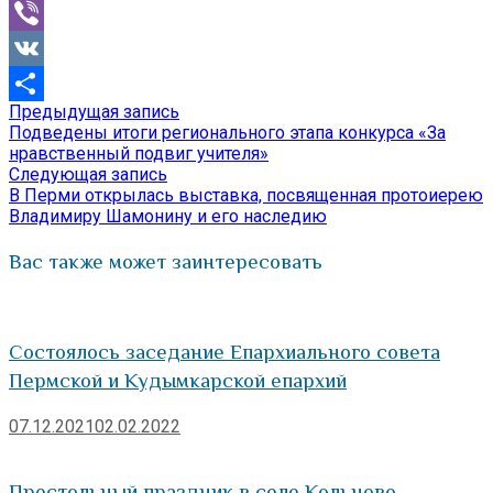
Mail.Ru
Viber
VK
Предыдущая
Предыдущая запись
Навигация
Отправить
запись:
Подведены итоги регионального этапа конкурса «За
по
нравственный подвиг учителя»
Следующая
Следующая запись
записям
запись:
В Перми открылась выставка, посвященная протоиерею
Владимиру Шамонину и его наследию
Вас также может заинтересовать
Состоялось заседание Епархиального совета
Пермской и Кудымкарской епархий
07.12.2021
02.02.2022
Престольный праздник в селе Кольцово