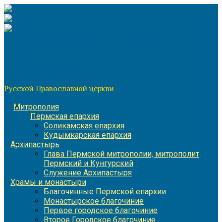
Перейти
к
содержимому
По благословению митрополита Пермского и Кунгурского
Игнатия
Пермская митрополия
Русской Православной церкви
Митрополия
Пермская епархия
Соликамская епархия
Кудымкарская епархия
Архипастырь
Глава Пермской митрополии, митрополит
Пермский и Кунгурский
Служение Архипастыря
Храмы и монастыри
Благочинные Пермской епархии
Монастырское благочиние
Первое городское благочиние
Второе Городское благочиние