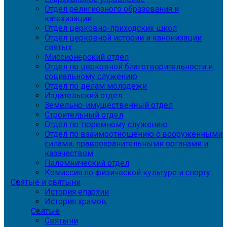
Отдел религиозного образования и
катехизации
Отдел церковно-приходских школ
Отдел церковной истории и канонизации
святых
Миссионерский отдел
Отдел по церковной благотворительности и
социальному служению
Отдел по делам молодежи
Издательский отдел
Земельно-имущественный отдел
Строительный отдел
Отдел по тюремному служению
Отдел по взаимоотношению с вооруженными
силами, правоохранительными органами и
казачеством
Паломнический отдел
Комиссия по физической культуре и спорту
Святые и святыни
История епархии
История храмов
Святые
Святыни