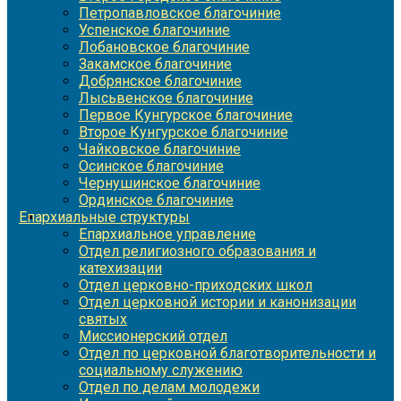
Петропавловское благочиние
Успенское благочиние
Лобановское благочиние
Закамское благочиние
Добрянское благочиние
Лысьвенское благочиние
Первое Кунгурское благочиние
Второе Кунгурское благочиние
Чайковское благочиние
Осинское благочиние
Чернушинское благочиние
Ординское благочиние
Епархиальные структуры
Епархиальное управление
Отдел религиозного образования и
катехизации
Отдел церковно-приходских школ
Отдел церковной истории и канонизации
святых
Миссионерский отдел
Отдел по церковной благотворительности и
социальному служению
Отдел по делам молодежи