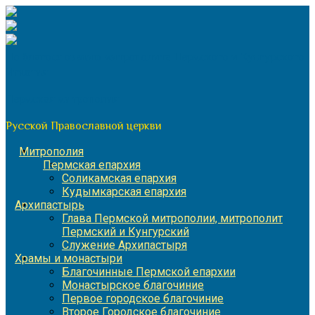
Перейти
к
содержимому
По благословению митрополита Пермского и Кунгурского
Игнатия
Пермская митрополия
Русской Православной церкви
Митрополия
Пермская епархия
Соликамская епархия
Кудымкарская епархия
Архипастырь
Глава Пермской митрополии, митрополит
Пермский и Кунгурский
Служение Архипастыря
Храмы и монастыри
Благочинные Пермской епархии
Монастырское благочиние
Первое городское благочиние
Второе Городское благочиние