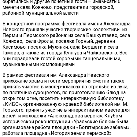
обратились и другие почетные гости – имам-хатыб
мечети села Кояново, представители городской,
районной муниципальной власти.
В концертной программе фестиваля имени Александра
Невского приняли участие творческие коллективы из
Перми и Пермского района: из села Башкултаево, села
Кояново, села Фролы, поселка Горный, деревни
Касимово, поселка Мулянки, села Бершети и села
Гамово, а также из города Кунгура и Чайковского. Все
они порадовали гостей хоровыми, танцевальными,
музыкальными композициями.
В рамках фестиваля им. Александра Невского
прихожане храма и гости мероприятия смогли также
принять участие в мастер-классах по стрельбе из лука,
по плетению сухоцветов, по приготовлению блюд на
открытом огне, посетить интерактивную библиотеку
«КИБО», организованную краевой библиотекой им. М.
Горького, принять участие в интерактивном квесте для
детей и молодежи «Александрова верста». Клубом
исторической реконструкции «Уральские белки» была
организована работа площадки «Богатырские забавы»,
работала площадка «История земли пермской».