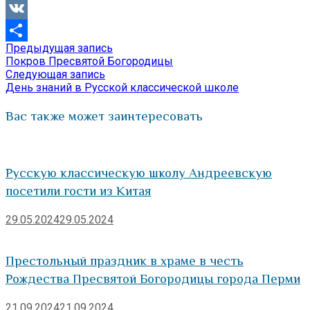
Viber
VK
Предыдущая
Предыдущая запись
Навигация
Отправить
запись:
Покров Пресвятой Богородицы
по
Следующая
Следующая запись
запись:
День знаний в Русской классической школе
записям
Вас также может заинтересовать
Русскую классическую школу Андреевскую
посетили гости из Китая
29.05.2024
29.05.2024
Престольный праздник в храме в честь
Рождества Пресвятой Богородицы города Перми
21.09.2024
21.09.2024