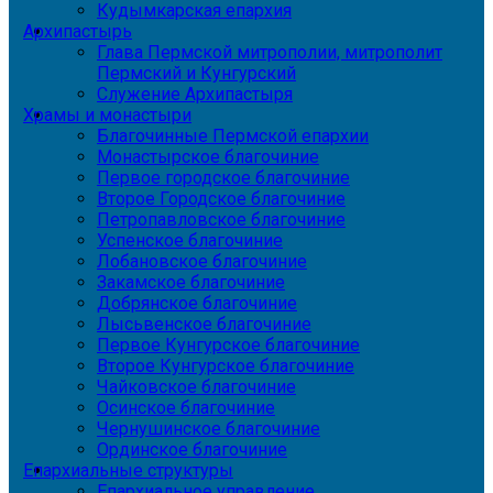
Кудымкарская епархия
Архипастырь
Глава Пермской митрополии, митрополит
Пермский и Кунгурский
Служение Архипастыря
Храмы и монастыри
Благочинные Пермской епархии
Монастырское благочиние
Первое городское благочиние
Второе Городское благочиние
Петропавловское благочиние
Успенское благочиние
Лобановское благочиние
Закамское благочиние
Добрянское благочиние
Лысьвенское благочиние
Первое Кунгурское благочиние
Второе Кунгурское благочиние
Чайковское благочиние
Осинское благочиние
Чернушинское благочиние
Ординское благочиние
Епархиальные структуры
Епархиальное управление