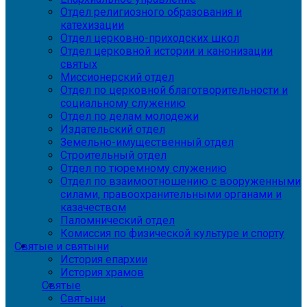
Отдел религиозного образования и
катехизации
Отдел церковно-приходских школ
Отдел церковной истории и канонизации
святых
Миссионерский отдел
Отдел по церковной благотворительности и
социальному служению
Отдел по делам молодежи
Издательский отдел
Земельно-имущественный отдел
Строительный отдел
Отдел по тюремному служению
Отдел по взаимоотношению с вооруженными
силами, правоохранительными органами и
казачеством
Паломнический отдел
Комиссия по физической культуре и спорту
Святые и святыни
История епархии
История храмов
Святые
Святыни