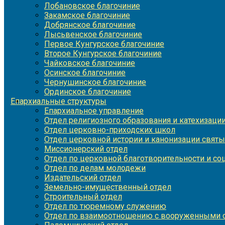
Лобановское благочиние
Закамское благочиние
Добрянское благочиние
Лысьвенское благочиние
Первое Кунгурское благочиние
Второе Кунгурское благочиние
Чайковское благочиние
Осинское благочиние
Чернушинское благочиние
Ординское благочиние
Епархиальные структуры
Епархиальное управление
Отдел религиозного образования и катехизаци
Отдел церковно-приходских школ
Отдел церковной истории и канонизации святы
Миссионерский отдел
Отдел по церковной благотворительности и с
Отдел по делам молодежи
Издательский отдел
Земельно-имущественный отдел
Строительный отдел
Отдел по тюремному служению
Отдел по взаимоотношению с вооруженными с