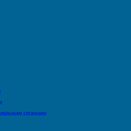
и
х
оциальному служению