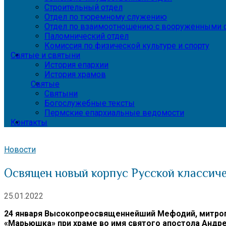
Строительный отдел
Отдел по тюремному служению
Отдел по взаимоотношению с вооруженными с
Паломнический отдел
Комиссия по физической культуре и спорту
Святые и святыни
История епархии
История храмов
Святые
Святыни
Богослужебные тексты
Пермские епархиальные ведомости
Контакты
Новости
Освящен новый корпус Русской классич
25.01.2022
24 января Высокопреосвященнейший Мефодий, митроп
«Марьюшка» при храме во имя святого апостола Андр