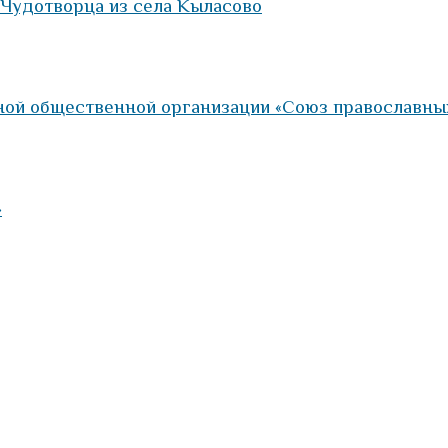
 Чудотворца из села Кыласово
ой общественной организации «Союз православны
»