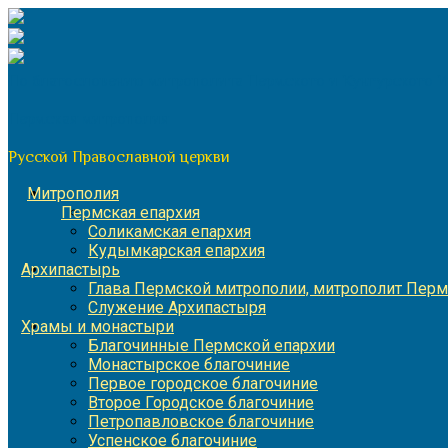
Перейти
к
содержимому
По благословению митрополита Пермского и Кунгурского 
Пермская митрополия
Русской Православной церкви
Митрополия
Пермская епархия
Соликамская епархия
Кудымкарская епархия
Архипастырь
Глава Пермской митрополии, митрополит Перм
Служение Архипастыря
Храмы и монастыри
Благочинные Пермской епархии
Монастырское благочиние
Первое городское благочиние
Второе Городское благочиние
Петропавловское благочиние
Успенское благочиние