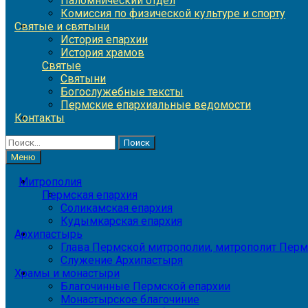
Паломнический отдел
Комиссия по физической культуре и спорту
Святые и святыни
История епархии
История храмов
Святые
Святыни
Богослужебные тексты
Пермские епархиальные ведомости
Контакты
Найти:
Меню
Митрополия
Пермская епархия
Соликамская епархия
Кудымкарская епархия
Архипастырь
Глава Пермской митрополии, митрополит Перм
Служение Архипастыря
Храмы и монастыри
Благочинные Пермской епархии
Монастырское благочиние