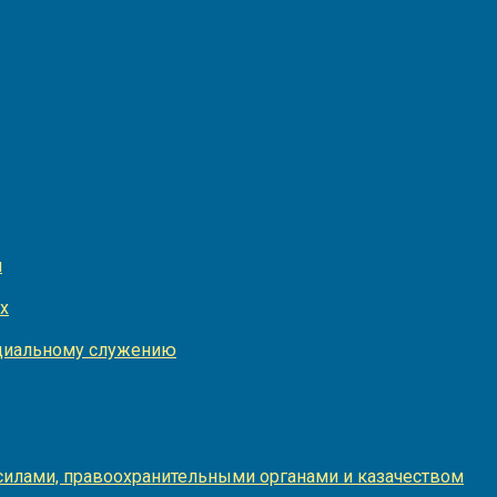
и
х
оциальному служению
илами, правоохранительными органами и казачеством