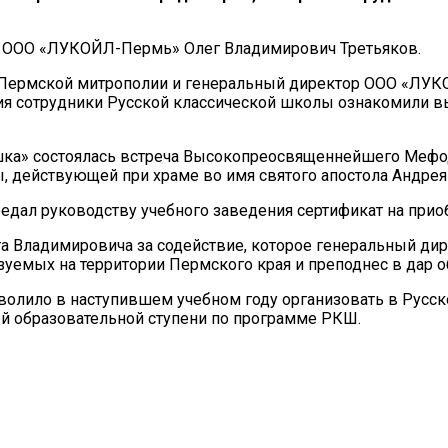
р ООО «ЛУКОЙЛ-Пермь» Олег Владимирович Третьяков.
а Пермской митрополии и генеральный директор ООО «ЛУК
ния сотрудники Русской классической школы ознакомили в
шка» состоялась встреча Высокопреосвященнейшего Мефод
, действующей при храме во имя святого апостола Андрея
едал руководству учебного заведения сертификат на прио
га Владимировича за содействие, которое генеральный д
уемых на территории Пермского края и преподнес в дар о
олило в наступившем учебном году организовать в Русско
й образовательной ступени по программе РКШ.