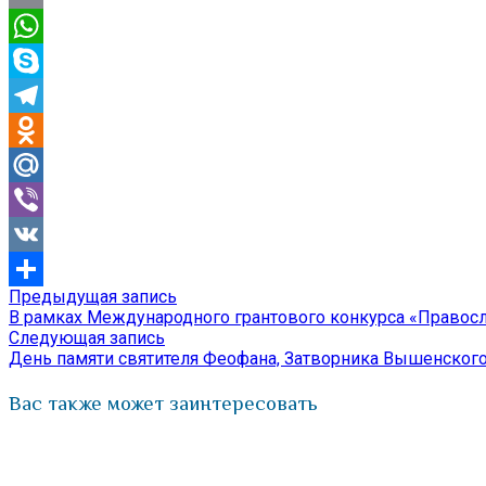
Email
WhatsApp
Skype
Telegram
Odnoklassniki
Mail.Ru
Viber
VK
Предыдущая
Предыдущая запись
Навигация
Отправить
запись:
В рамках Международного грантового конкурса «Правосл
по
Следующая
Следующая запись
запись:
День памяти святителя Феофана, Затворника Вышенског
записям
Вас также может заинтересовать