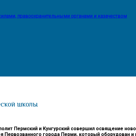
илами, правоохранительными органами и казачеством
еской школы
олит Пермский и Кунгурский совершил освящение ново
ея Первозванного города Перми, который оборудован и