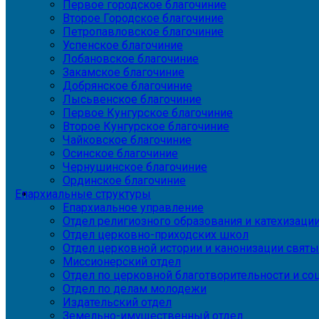
Первое городское благочиние
Второе Городское благочиние
Петропавловское благочиние
Успенское благочиние
Лобановское благочиние
Закамское благочиние
Добрянское благочиние
Лысьвенское благочиние
Первое Кунгурское благочиние
Второе Кунгурское благочиние
Чайковское благочиние
Осинское благочиние
Чернушинское благочиние
Ординское благочиние
Епархиальные структуры
Епархиальное управление
Отдел религиозного образования и катехизаци
Отдел церковно-приходских школ
Отдел церковной истории и канонизации святы
Миссионерский отдел
Отдел по церковной благотворительности и с
Отдел по делам молодежи
Издательский отдел
Земельно-имущественный отдел