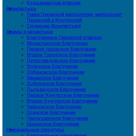
Кудымкарская епархия
Архипастырь
Глава Пермской митрополии, митрополит
Пермский и Кунгурский
Служение Архипастыря
Храмы и монастыри
Благочинные Пермской епархии
Монастырское благочиние
Первое городское благочиние
Второе Городское благочиние
Петропавловское благочиние
Успенское благочиние
Лобановское благочиние
Закамское благочиние
Добрянское благочиние
Лысьвенское благочиние
Первое Кунгурское благочиние
Второе Кунгурское благочиние
Чайковское благочиние
Осинское благочиние
Чернушинское благочиние
Ординское благочиние
Епархиальные структуры
Епархиальное управление