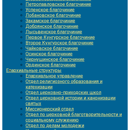
Петропавловское благочиние
Успенское благочиние
Лобановское благочиние
Закамское благочиние
Добрянское благочиние
Лысьвенское благочиние
Первое Кунгурское благочиние
Второе Кунгурское благочиние
Чайковское благочиние
Осинское благочиние
Чернушинское благочиние
Ординское благочиние
Епархиальные структуры
Епархиальное управление
Отдел религиозного образования и
катехизации
Отдел церковно-приходских школ
Отдел церковной истории и канонизации
святых
Миссионерский отдел
Отдел по церковной благотворительности и
социальному служению
Отдел по делам молодежи