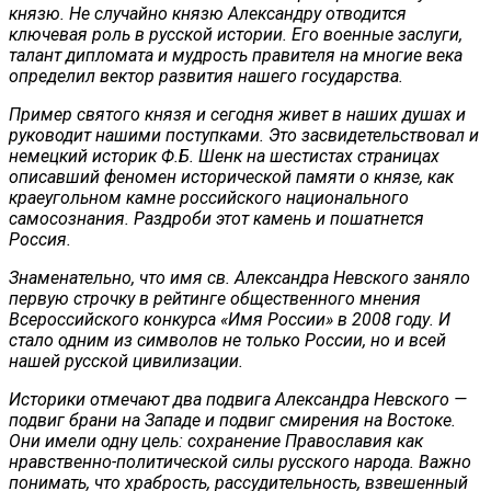
князю. Не случайно князю Александру отводится
ключевая роль в русской истории. Его военные заслуги,
талант дипломата и мудрость правителя на многие века
определил вектор развития нашего государства.
Пример святого князя и сегодня живет в наших душах и
руководит нашими поступками. Это засвидетельствовал и
немецкий историк Ф.Б. Шенк на шестистах страницах
описавший феномен исторической памяти о князе, как
краеугольном камне российского национального
самосознания. Раздроби этот камень и пошатнется
Россия.
Знаменательно, что имя св. Александра Невского заняло
первую строчку в рейтинге общественного мнения
Всероссийского конкурса «Имя России» в 2008 году. И
стало одним из символов не только России, но и всей
нашей русской цивилизации.
Историки отмечают два подвига Александра Невского —
подвиг брани на Западе и подвиг смирения на Востоке.
Они имели одну цель: сохранение Православия как
нравственно-политической силы русского народа. Важно
понимать, что храбрость, рассудительность, взвешенный