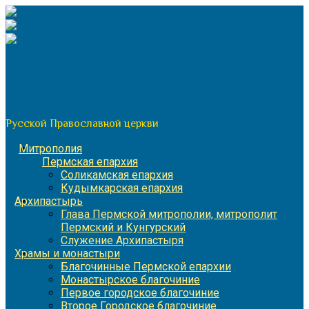
Перейти
к
содержимому
По благословению митрополита Пермского и Кунгурского
Игнатия
Пермская митрополия
Русской Православной церкви
Митрополия
Пермская епархия
Соликамская епархия
Кудымкарская епархия
Архипастырь
Глава Пермской митрополии, митрополит
Пермский и Кунгурский
Служение Архипастыря
Храмы и монастыри
Благочинные Пермской епархии
Монастырское благочиние
Первое городское благочиние
Второе Городское благочиние