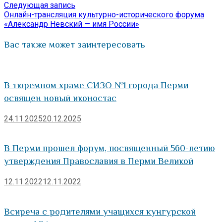
Следующая
Следующая запись
записям
запись:
Онлайн-трансляция культурно-исторического форума
«Александр Невский — имя России»
Вас также может заинтересовать
В тюремном храме СИЗО №1 города Перми
освящен новый иконостас
24.11.2025
20.12.2025
В Перми прошел форум, посвященный 560-летию
утверждения Православия в Перми Великой
12.11.2022
12.11.2022
Всиреча с родителями учащихся кунгурской