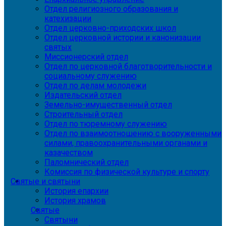
Отдел религиозного образования и
катехизации
Отдел церковно-приходских школ
Отдел церковной истории и канонизации
святых
Миссионерский отдел
Отдел по церковной благотворительности и
социальному служению
Отдел по делам молодежи
Издательский отдел
Земельно-имущественный отдел
Строительный отдел
Отдел по тюремному служению
Отдел по взаимоотношению с вооруженными
силами, правоохранительными органами и
казачеством
Паломнический отдел
Комиссия по физической культуре и спорту
Святые и святыни
История епархии
История храмов
Святые
Святыни