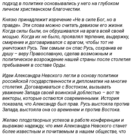
подход в политике основывались у него на глубоком
личном христианском благочестии.
Князю принадлежит изречение «Не в силе Бог, но в
правде». Эти слова можно считать девизом его жизни.
Когда силы были, он обрушивался на врага всей своей
мощью. Когда их не было, проявлял терпение, выдержку,
смирение и договаривался с врагом, чтобы тот не
уничтожил Русь. Тем самым он спас Русь, сохранив ее
душу – веру Православную, сделав возможным и
политическое возрождение нашей страны после столетия
пребывания в составе Орды.
Идеи Александра Невского легли в основу политики
российской государственности и дипломатии на многие
столетия. Договариваться с Востоком, вызывать
уважение Запада своей воинской доблестью – вот те
векторы, которые остаются современными. История
показала, что Александр был прав. Русь выстояла против
Запада, выстояла она со временем и против Востока.
Желаю плодотворных успехов в работе конференции и
выражаю надежду, что имя Александра Невского станет
более известным и почитаемым в нашем обществе, что