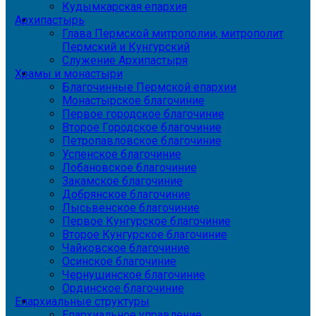
Кудымкарская епархия
Архипастырь
Глава Пермской митрополии, митрополит
Пермский и Кунгурский
Служение Архипастыря
Храмы и монастыри
Благочинные Пермской епархии
Монастырское благочиние
Первое городское благочиние
Второе Городское благочиние
Петропавловское благочиние
Успенское благочиние
Лобановское благочиние
Закамское благочиние
Добрянское благочиние
Лысьвенское благочиние
Первое Кунгурское благочиние
Второе Кунгурское благочиние
Чайковское благочиние
Осинское благочиние
Чернушинское благочиние
Ординское благочиние
Епархиальные структуры
Епархиальное управление