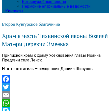
Богослужебные тексты
Пермские епархиальные ведомости
Контакты
Второе Кунгурское благочиние
Храм в честь Тихвинской иконы Божией
Матери деревни Змеевка
Приписной храм к храму Усекновения главы Иоанна
Предтечи села Ленск.
И. о. настоятель
— священник Даниил Шипунов.
Facebook
Twitter
Email
WhatsApp