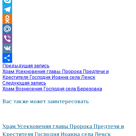
Skype
Telegram
Odnoklassniki
Mail.Ru
Viber
VK
Предыдущая
Предыдущая запись
Навигация
Отправить
запись:
Храм Усекновения главы Пророка Предтечи и
по
Крестителя Господня Иоанна села Ленск
Следующая
Следующая запись
записям
запись:
Храм Вознесения Господня села Березовка
Вас также может заинтересовать
Храм Усекновения главы Пророка Предтечи и
Крестителя Господня Иоанна села Ленск