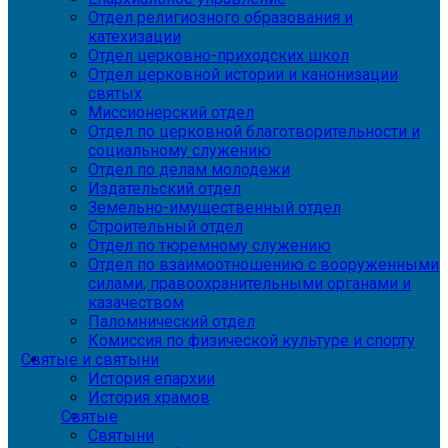
Отдел религиозного образования и
катехизации
Отдел церковно-приходских школ
Отдел церковной истории и канонизации
святых
Миссионерский отдел
Отдел по церковной благотворительности и
социальному служению
Отдел по делам молодежи
Издательский отдел
Земельно-имущественный отдел
Строительный отдел
Отдел по тюремному служению
Отдел по взаимоотношению с вооруженными
силами, правоохранительными органами и
казачеством
Паломнический отдел
Комиссия по физической культуре и спорту
Святые и святыни
История епархии
История храмов
Святые
Святыни