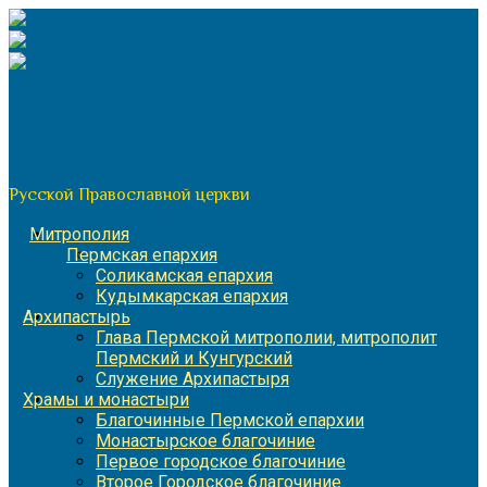
Перейти
к
содержимому
По благословению митрополита Пермского и Кунгурского
Игнатия
Пермская митрополия
Русской Православной церкви
Митрополия
Пермская епархия
Соликамская епархия
Кудымкарская епархия
Архипастырь
Глава Пермской митрополии, митрополит
Пермский и Кунгурский
Служение Архипастыря
Храмы и монастыри
Благочинные Пермской епархии
Монастырское благочиние
Первое городское благочиние
Второе Городское благочиние