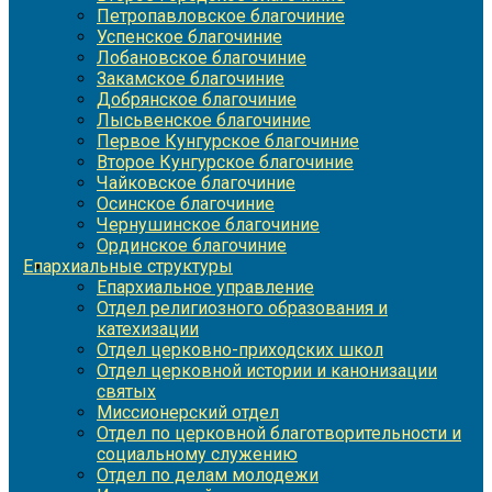
Петропавловское благочиние
Успенское благочиние
Лобановское благочиние
Закамское благочиние
Добрянское благочиние
Лысьвенское благочиние
Первое Кунгурское благочиние
Второе Кунгурское благочиние
Чайковское благочиние
Осинское благочиние
Чернушинское благочиние
Ординское благочиние
Епархиальные структуры
Епархиальное управление
Отдел религиозного образования и
катехизации
Отдел церковно-приходских школ
Отдел церковной истории и канонизации
святых
Миссионерский отдел
Отдел по церковной благотворительности и
социальному служению
Отдел по делам молодежи