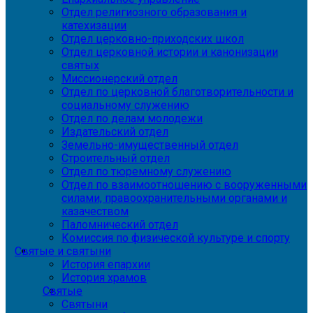
Отдел религиозного образования и
катехизации
Отдел церковно-приходских школ
Отдел церковной истории и канонизации
святых
Миссионерский отдел
Отдел по церковной благотворительности и
социальному служению
Отдел по делам молодежи
Издательский отдел
Земельно-имущественный отдел
Строительный отдел
Отдел по тюремному служению
Отдел по взаимоотношению с вооруженными
силами, правоохранительными органами и
казачеством
Паломнический отдел
Комиссия по физической культуре и спорту
Святые и святыни
История епархии
История храмов
Святые
Святыни