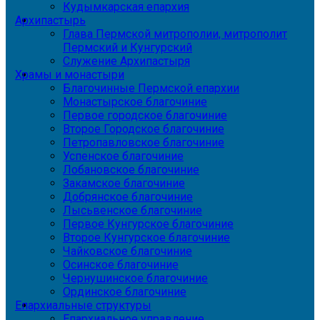
Кудымкарская епархия
Архипастырь
Глава Пермской митрополии, митрополит
Пермский и Кунгурский
Служение Архипастыря
Храмы и монастыри
Благочинные Пермской епархии
Монастырское благочиние
Первое городское благочиние
Второе Городское благочиние
Петропавловское благочиние
Успенское благочиние
Лобановское благочиние
Закамское благочиние
Добрянское благочиние
Лысьвенское благочиние
Первое Кунгурское благочиние
Второе Кунгурское благочиние
Чайковское благочиние
Осинское благочиние
Чернушинское благочиние
Ординское благочиние
Епархиальные структуры
Епархиальное управление