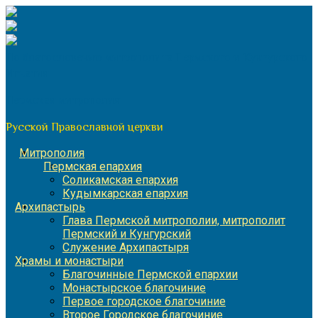
Перейти
к
содержимому
По благословению митрополита Пермского и Кунгурского
Игнатия
Пермская митрополия
Русской Православной церкви
Митрополия
Пермская епархия
Соликамская епархия
Кудымкарская епархия
Архипастырь
Глава Пермской митрополии, митрополит
Пермский и Кунгурский
Служение Архипастыря
Храмы и монастыри
Благочинные Пермской епархии
Монастырское благочиние
Первое городское благочиние
Второе Городское благочиние