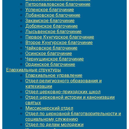
Петропавловское благочиние
Успенское благочиние
Лобановское благочиние
Закамское благочиние
Добрянское благочиние
Лысьвенское благочиние
Первое Кунгурское благочиние
Второе Кунгурское благочиние
Чайковское благочиние
Осинское благочиние
Чернушинское благочиние
Ординское благочиние
Епархиальные структуры
Епархиальное управление
Отдел религиозного образования и
катехизации
Отдел церковно-приходских школ
Отдел церковной истории и канонизации
святых
Миссионерский отдел
Отдел по церковной благотворительности и
социальному служению
Отдел по делам молодежи