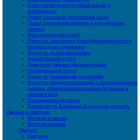
Отдел религиозного образования и
катехизации
Отдел церковно-приходских школ
Отдел церковной истории и канонизации
святых
Миссионерский отдел
Отдел по церковной благотворительности и
социальному служению
Отдел по делам молодежи
Издательский отдел
Земельно-имущественный отдел
Строительный отдел
Отдел по тюремному служению
Отдел по взаимоотношению с вооруженными
силами, правоохранительными органами и
казачеством
Паломнический отдел
Комиссия по физической культуре и спорту
Святые и святыни
История епархии
История храмов
Святые
Святыни