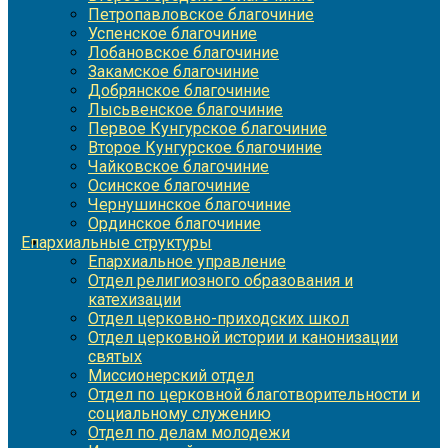
Петропавловское благочиние
Успенское благочиние
Лобановское благочиние
Закамское благочиние
Добрянское благочиние
Лысьвенское благочиние
Первое Кунгурское благочиние
Второе Кунгурское благочиние
Чайковское благочиние
Осинское благочиние
Чернушинское благочиние
Ординское благочиние
Епархиальные структуры
Епархиальное управление
Отдел религиозного образования и
катехизации
Отдел церковно-приходских школ
Отдел церковной истории и канонизации
святых
Миссионерский отдел
Отдел по церковной благотворительности и
социальному служению
Отдел по делам молодежи