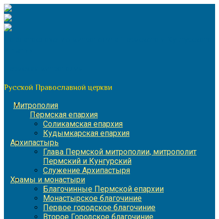
Перейти
к
содержимому
По благословению митрополита Пермского и Кунгурского
Игнатия
Пермская митрополия
Русской Православной церкви
Митрополия
Пермская епархия
Соликамская епархия
Кудымкарская епархия
Архипастырь
Глава Пермской митрополии, митрополит
Пермский и Кунгурский
Служение Архипастыря
Храмы и монастыри
Благочинные Пермской епархии
Монастырское благочиние
Первое городское благочиние
Второе Городское благочиние