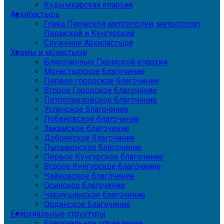
Кудымкарская епархия
Архипастырь
Глава Пермской митрополии, митрополит
Пермский и Кунгурский
Служение Архипастыря
Храмы и монастыри
Благочинные Пермской епархии
Монастырское благочиние
Первое городское благочиние
Второе Городское благочиние
Петропавловское благочиние
Успенское благочиние
Лобановское благочиние
Закамское благочиние
Добрянское благочиние
Лысьвенское благочиние
Первое Кунгурское благочиние
Второе Кунгурское благочиние
Чайковское благочиние
Осинское благочиние
Чернушинское благочиние
Ординское благочиние
Епархиальные структуры
Епархиальное управление