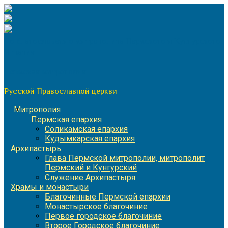
Перейти
к
содержимому
По благословению митрополита Пермского и Кунгурского
Игнатия
Пермская митрополия
Русской Православной церкви
Митрополия
Пермская епархия
Соликамская епархия
Кудымкарская епархия
Архипастырь
Глава Пермской митрополии, митрополит
Пермский и Кунгурский
Служение Архипастыря
Храмы и монастыри
Благочинные Пермской епархии
Монастырское благочиние
Первое городское благочиние
Второе Городское благочиние