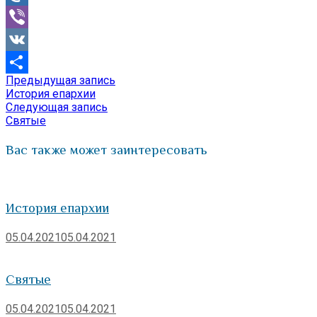
Mail.Ru
Viber
VK
Предыдущая
Предыдущая запись
Навигация
Отправить
запись:
История епархии
по
Следующая
Следующая запись
запись:
Святые
записям
Вас также может заинтересовать
История епархии
05.04.2021
05.04.2021
Святые
05.04.2021
05.04.2021