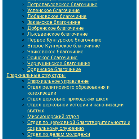
Петропавловское благочиние
Успенское благочиние
Лобановское благочиние
Закамское благочиние
Добрянское благочиние
Лысьвенское благочиние
Первое Кунгурское благочиние
Второе Кунгурское благочиние
Чайковское благочиние
Осинское благочиние
Чернушинское благочиние
Ординское благочиние
Епархиальные структуры
Епархиальное управление
Отдел религиозного образования и
катехизации
Отдел церковно-приходских школ
Отдел церковной истории и канонизации
святых
Миссионерский отдел
Отдел по церковной благотворительности и
социальному служению
Отдел по делам молодежи