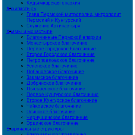
Кудымкарская епархия
Архипастырь
Глава Пермской митрополии, митрополит
Пермский и Кунгурский
Служение Архипастыря
Храмы и монастыри
Благочинные Пермской епархии
Монастырское благочиние
Первое городское благочиние
Второе Городское благочиние
Петропавловское благочиние
Успенское благочиние
Лобановское благочиние
Закамское благочиние
Добрянское благочиние
Лысьвенское благочиние
Первое Кунгурское благочиние
Второе Кунгурское благочиние
Чайковское благочиние
Осинское благочиние
Чернушинское благочиние
Ординское благочиние
Епархиальные структуры
Епархиальное управление