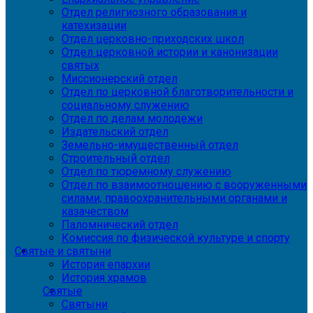
Отдел религиозного образования и
катехизации
Отдел церковно-приходских школ
Отдел церковной истории и канонизации
святых
Миссионерский отдел
Отдел по церковной благотворительности и
социальному служению
Отдел по делам молодежи
Издательский отдел
Земельно-имущественный отдел
Строительный отдел
Отдел по тюремному служению
Отдел по взаимоотношению с вооруженными
силами, правоохранительными органами и
казачеством
Паломнический отдел
Комиссия по физической культуре и спорту
Святые и святыни
История епархии
История храмов
Святые
Святыни