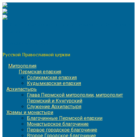
Перейти
к
содержимому
По благословению митрополита Пермского и Кунгурского
Игнатия
Пермская митрополия
Русской Православной церкви
Митрополия
Пермская епархия
Соликамская епархия
Кудымкарская епархия
Архипастырь
Глава Пермской митрополии, митрополит
Пермский и Кунгурский
Служение Архипастыря
Храмы и монастыри
Благочинные Пермской епархии
Монастырское благочиние
Первое городское благочиние
Второе Городское благочиние