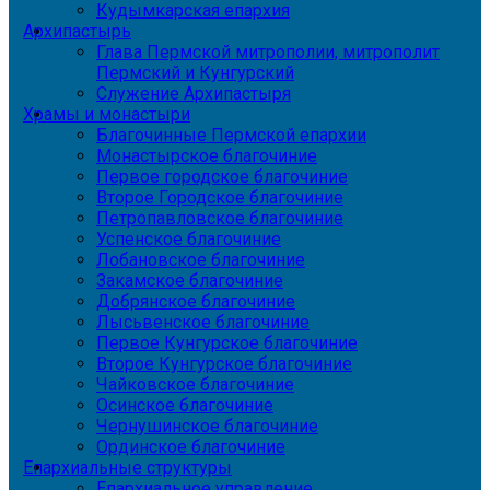
Кудымкарская епархия
Архипастырь
Глава Пермской митрополии, митрополит
Пермский и Кунгурский
Служение Архипастыря
Храмы и монастыри
Благочинные Пермской епархии
Монастырское благочиние
Первое городское благочиние
Второе Городское благочиние
Петропавловское благочиние
Успенское благочиние
Лобановское благочиние
Закамское благочиние
Добрянское благочиние
Лысьвенское благочиние
Первое Кунгурское благочиние
Второе Кунгурское благочиние
Чайковское благочиние
Осинское благочиние
Чернушинское благочиние
Ординское благочиние
Епархиальные структуры
Епархиальное управление