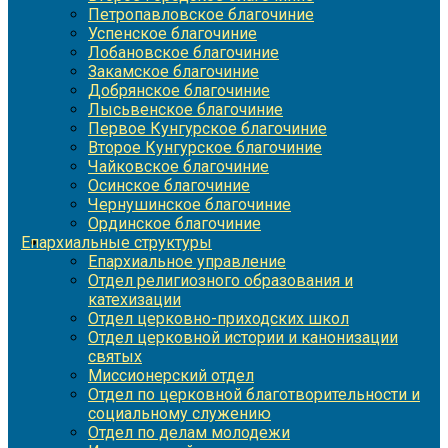
Петропавловское благочиние
Успенское благочиние
Лобановское благочиние
Закамское благочиние
Добрянское благочиние
Лысьвенское благочиние
Первое Кунгурское благочиние
Второе Кунгурское благочиние
Чайковское благочиние
Осинское благочиние
Чернушинское благочиние
Ординское благочиние
Епархиальные структуры
Епархиальное управление
Отдел религиозного образования и
катехизации
Отдел церковно-приходских школ
Отдел церковной истории и канонизации
святых
Миссионерский отдел
Отдел по церковной благотворительности и
социальному служению
Отдел по делам молодежи