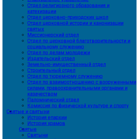
Отдел религиозного образования и
катехизации
Отдел церковно-приходских школ
Отдел церковной истории и канонизации
святых
Миссионерский отдел
Отдел по церковной благотворительности и
социальному служению
Отдел по делам молодежи
Издательский отдел
Земельно-имущественный отдел
Строительный отдел
Отдел по тюремному служению
Отдел по взаимоотношению с вооруженными
силами, правоохранительными органами и
казачеством
Паломнический отдел
Комиссия по физической культуре и спорту
Святые и святыни
История епархии
История храмов
Святые
Святыни