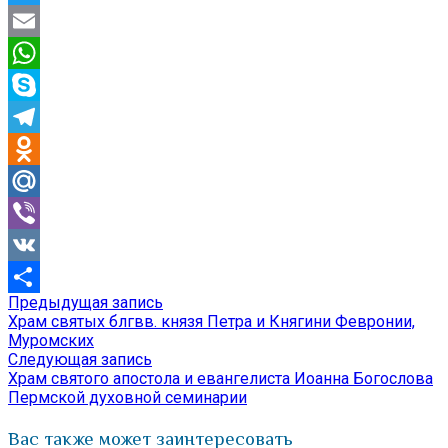
Twitter
Email
WhatsApp
Skype
Telegram
Odnoklassniki
Mail.Ru
Viber
VK
Предыдущая
Предыдущая запись
Навигация
Отправить
запись:
Храм святых блгвв. князя Петра и Княгини Февронии,
по
Муромских
Следующая
Следующая запись
записям
запись:
Храм святого апостола и евангелиста Иоанна Богослова
Пермской духовной семинарии
Вас также может заинтересовать