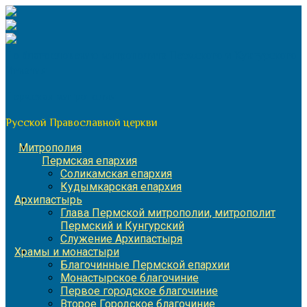
Перейти
к
содержимому
По благословению митрополита Пермского и Кунгурского
Игнатия
Пермская митрополия
Русской Православной церкви
Митрополия
Пермская епархия
Соликамская епархия
Кудымкарская епархия
Архипастырь
Глава Пермской митрополии, митрополит
Пермский и Кунгурский
Служение Архипастыря
Храмы и монастыри
Благочинные Пермской епархии
Монастырское благочиние
Первое городское благочиние
Второе Городское благочиние