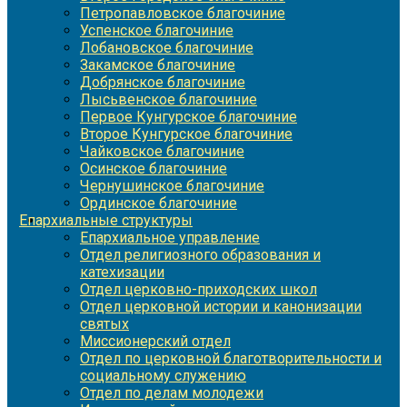
Петропавловское благочиние
Успенское благочиние
Лобановское благочиние
Закамское благочиние
Добрянское благочиние
Лысьвенское благочиние
Первое Кунгурское благочиние
Второе Кунгурское благочиние
Чайковское благочиние
Осинское благочиние
Чернушинское благочиние
Ординское благочиние
Епархиальные структуры
Епархиальное управление
Отдел религиозного образования и
катехизации
Отдел церковно-приходских школ
Отдел церковной истории и канонизации
святых
Миссионерский отдел
Отдел по церковной благотворительности и
социальному служению
Отдел по делам молодежи