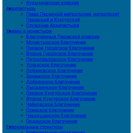
Кудымкарская епархия
Архипастырь
Глава Пермской митрополии, митрополит
Пермский и Кунгурский
Служение Архипастыря
Храмы и монастыри
Благочинные Пермской епархии
Монастырское благочиние
Первое городское благочиние
Второе Городское благочиние
Петропавловское благочиние
Успенское благочиние
Лобановское благочиние
Закамское благочиние
Добрянское благочиние
Лысьвенское благочиние
Первое Кунгурское благочиние
Второе Кунгурское благочиние
Чайковское благочиние
Осинское благочиние
Чернушинское благочиние
Ординское благочиние
Епархиальные структуры
Епархиальное управление