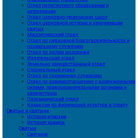
Отдел религиозного образования и
катехизации
Отдел церковно-приходских школ
Отдел церковной истории и канонизации
святых
Миссионерский отдел
Отдел по церковной благотворительности и
социальному служению
Отдел по делам молодежи
Издательский отдел
Земельно-имущественный отдел
Строительный отдел
Отдел по тюремному служению
Отдел по взаимоотношению с вооруженными
силами, правоохранительными органами и
казачеством
Паломнический отдел
Комиссия по физической культуре и спорту
Святые и святыни
История епархии
История храмов
Святые
Святыни