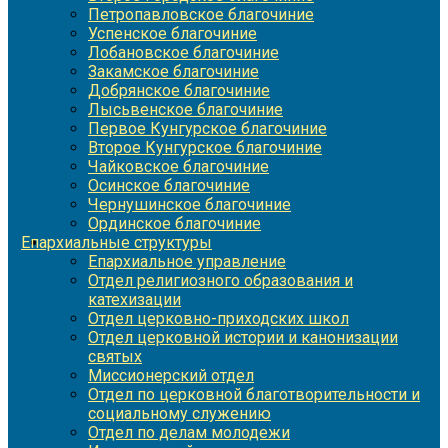
Петропавловское благочиние
Успенское благочиние
Лобановское благочиние
Закамское благочиние
Добрянское благочиние
Лысьвенское благочиние
Первое Кунгурское благочиние
Второе Кунгурское благочиние
Чайковское благочиние
Осинское благочиние
Чернушинское благочиние
Ординское благочиние
Епархиальные структуры
Епархиальное управление
Отдел религиозного образования и
катехизации
Отдел церковно-приходских школ
Отдел церковной истории и канонизации
святых
Миссионерский отдел
Отдел по церковной благотворительности и
социальному служению
Отдел по делам молодежи