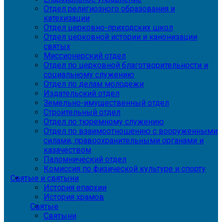
Отдел религиозного образования и
катехизации
Отдел церковно-приходских школ
Отдел церковной истории и канонизации
святых
Миссионерский отдел
Отдел по церковной благотворительности и
социальному служению
Отдел по делам молодежи
Издательский отдел
Земельно-имущественный отдел
Строительный отдел
Отдел по тюремному служению
Отдел по взаимоотношению с вооруженными
силами, правоохранительными органами и
казачеством
Паломнический отдел
Комиссия по физической культуре и спорту
Святые и святыни
История епархии
История храмов
Святые
Святыни