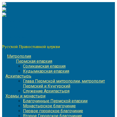
Перейти
к
содержимому
По благословению митрополита Пермского и Кунгурского
Игнатия
Пермская митрополия
Русской Православной церкви
Митрополия
Пермская епархия
Соликамская епархия
Кудымкарская епархия
Архипастырь
Глава Пермской митрополии, митрополит
Пермский и Кунгурский
Служение Архипастыря
Храмы и монастыри
Благочинные Пермской епархии
Монастырское благочиние
Первое городское благочиние
Второе Городское благочиние