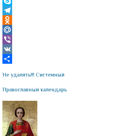
WhatsApp
Skype
Telegram
Odnoklassniki
Mail.Ru
Viber
VK
Отправить
Не удалять!!! Системный
Православный календарь