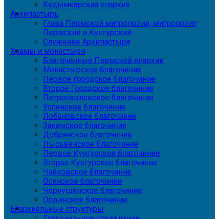
Кудымкарская епархия
Архипастырь
Глава Пермской митрополии, митрополит
Пермский и Кунгурский
Служение Архипастыря
Храмы и монастыри
Благочинные Пермской епархии
Монастырское благочиние
Первое городское благочиние
Второе Городское благочиние
Петропавловское благочиние
Успенское благочиние
Лобановское благочиние
Закамское благочиние
Добрянское благочиние
Лысьвенское благочиние
Первое Кунгурское благочиние
Второе Кунгурское благочиние
Чайковское благочиние
Осинское благочиние
Чернушинское благочиние
Ординское благочиние
Епархиальные структуры
Епархиальное управление